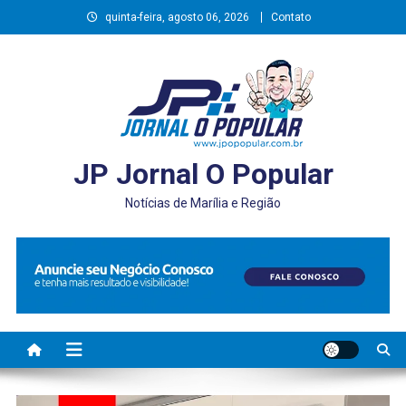
Skip
quinta-feira, agosto 06, 2026
Contato
to
content
JP Jornal O Popular
Notícias de Marília e Região