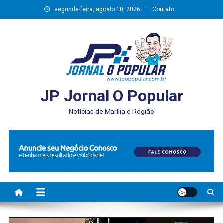
Skip
segunda-feira, agosto 10, 2026
Contato
to
content
JP Jornal O Popular
Notícias de Marília e Região