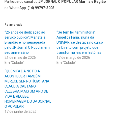
Participe do canal do
JP JORNAL O POPULAR Marília e Região
no WhatsApp:
(14) 99797-3003
.
Relacionado
“26 anos de dedicação ao
“Se tem lei, tem história”:
serviço público”: Maristela
Angélica Faria, aluna da
Brandão é homenageada
UNIMAR, se destaca no curso
pelo JP Jornal O Popular em
de Direito com projeto que
seu aniversário
transforma leis em histórias
21 de maio de 2026
17 de março de 2026
Em "Cidade"
Em "Cidade"
“QUEM FAZ A NOTÍCIA
ACONTECER TAMBÉM
MERECE SER NOTÍCIA”: ANA
CLAUDIA CAETANO
CELEBRA MAIS UM ANO DE
VIDA E RECEBE
HOMENAGEM DO JP JORNAL
O POPULAR
17 de junho de 2026