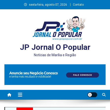
Skip
sexta-feira, agosto 07, 2026
Contato
to
content
JP Jornal O Popular
Notícias de Marília e Região