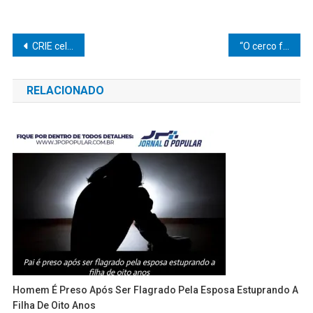
Navegação
CRIE celebra 5 anos de cuidado, desenvolvimento e transformação de vidas
“O cerco fechou”: Polícia Rodoviária apreende quase R$ 20 mil em mercadorias do Paraguai na SP-327
de
RELACIONADO
Post
Homem É Preso Após Ser Flagrado Pela Esposa Estuprando A
Filha De Oito Anos