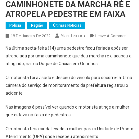
CAMINHONETE DA MARCHA RÉ E
ATROPELA PEDESTRE EM FAIXA
Polícia
Região
Últimas Notícias
Alan Teixeira
On
18 De Janeiro De 2022
Leave A Comment
CAMI
Na última sexta-feira (14) uma pedestre ficou feriada após ser
DA
atropelada por uma caminhonete que deu marcha ré e acabou a
MARC
atingindo, na rua Duque de Caxias em Ourinhos.
RÉ
E
O motorista foi avisado e desceu do veículo para socorrê-la. Uma
ATRO
câmera do serviço de monitoramento da prefeitura registrou o
PEDE
EM
acidente.
FAIXA
Nas imagens é possível ver quando o motorista atinge a mulher
que estava na faixa de pedestres.
O motorista teria ainda levado a mulher para a Unidade de Pronto
Atendimento (UPA) onde recebeu atendimento.