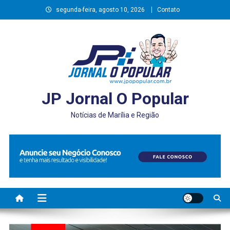
Skip
segunda-feira, agosto 10, 2026
Contato
to
content
JP Jornal O Popular
Notícias de Marília e Região