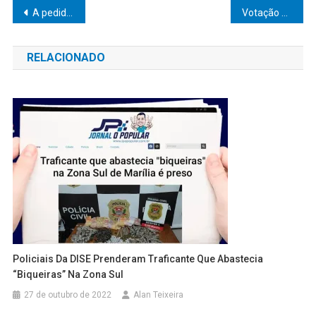
Navegação
A pedido de Vinicius Camarinha, Governo apresenta projeto para contratações na Famema e bolsa para estudantes
Votação do Orçamento 2023 é adiada para terça-feira
de
RELACIONADO
Post
Policiais Da DISE Prenderam Traficante Que Abastecia
“biqueiras” Na Zona Sul
27 de outubro de 2022
Alan Teixeira