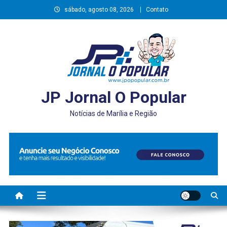
Skip
sábado, agosto 08, 2026
Contato
to
content
JP Jornal O Popular
Notícias de Marília e Região