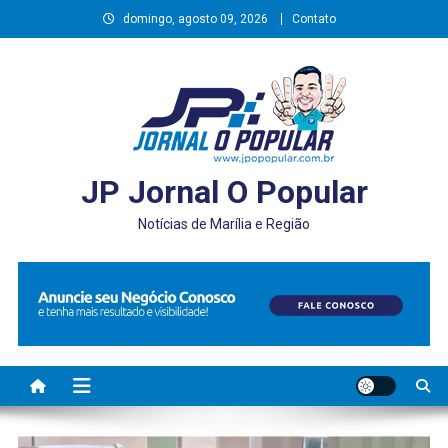
Skip
domingo, agosto 09, 2026
Contato
to
content
JP Jornal O Popular
Notícias de Marília e Região