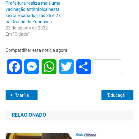
Prefeitura realiza mais uma
vacinação antirrábica nesta
sexta e sábado, dias 26 e 27,
na Divisão de Zoonoses
23 de agosto de 2022
Em "Cidade"
Compartilhar esta notícia agora:
Facebook
Messenger
WhatsApp
Twitter
Share
Navegação
“Marília consolida ambiente favorável à inovação”, afirma Sebrae for Startups em visita à Secretaria de Tecnologia
“Educação é prioridade e não espera”: Prefeitura de Júlio Mesquita alinha volta às aulas e reforça investimentos na rede municipal
de
RELACIONADO
Post