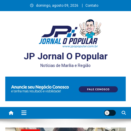
Skip
domingo, agosto 09, 2026
Contato
to
content
JP Jornal O Popular
Notícias de Marília e Região