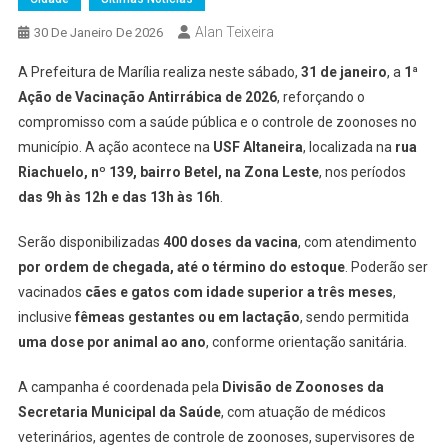
Alan Teixeira
30 De Janeiro De 2026
A Prefeitura de Marília realiza neste sábado,
31 de janeiro
, a
1ª
Ação de Vacinação Antirrábica de 2026
, reforçando o
compromisso com a saúde pública e o controle de zoonoses no
município. A ação acontece na
USF Altaneira
, localizada na
rua
Riachuelo, nº 139, bairro Betel, na Zona Leste
, nos períodos
das 9h às 12h e das 13h às 16h
.
Serão disponibilizadas
400 doses da vacina
, com atendimento
por ordem de chegada, até o término do estoque
. Poderão ser
vacinados
cães e gatos com idade superior a três meses
,
inclusive
fêmeas gestantes ou em lactação
, sendo permitida
uma dose por animal ao ano
, conforme orientação sanitária.
A campanha é coordenada pela
Divisão de Zoonoses da
Secretaria Municipal da Saúde
, com atuação de médicos
veterinários, agentes de controle de zoonoses, supervisores de