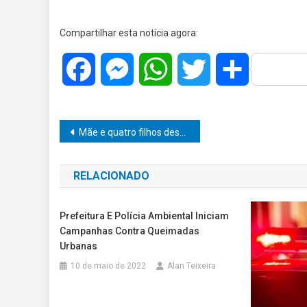
Compartilhar esta notícia agora:
Facebook
Messenger
WhatsApp
Twitter
Share
Navegação
Mãe e quatro filhos desaparecem em Garça: Polícia intensifica buscas
de
RELACIONADO
Post
Prefeitura E Polícia Ambiental Iniciam
Campanhas Contra Queimadas
Urbanas
10 de maio de 2022
Alan Teixeira