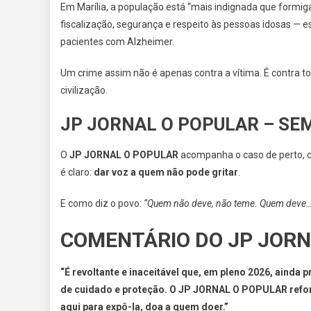
Em Marília, a população está “mais indignada que formi
fiscalização, segurança e respeito às pessoas idosas — 
pacientes com Alzheimer.
Um crime assim não é apenas contra a vítima. É contra t
civilização.
JP JORNAL O POPULAR – SE
O
JP JORNAL O POPULAR
acompanha o caso de perto, c
é claro:
dar voz a quem não pode gritar
.
E como diz o povo:
“Quem não deve, não teme. Quem deve…
COMENTÁRIO DO JP JORN
“É revoltante e inaceitável que, em pleno 2026, aind
de cuidado e proteção. O JP JORNAL O POPULAR refor
aqui para expô-la, doa a quem doer.”