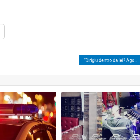
“Dirigiu dentro da lei? Agora a CNH se renova sozinha”