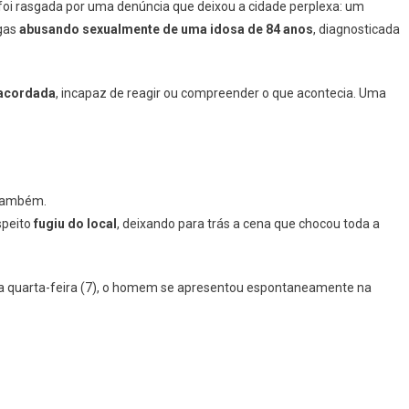
, foi rasgada por uma denúncia que deixou a cidade perplexa: um
egas
abusando sexualmente de uma idosa de 84 anos
, diagnosticada
acordada
, incapaz de reagir ou compreender o que acontecia. Uma
também.
speito
fugiu do local
, deixando para trás a cena que chocou toda a
, na quarta-feira (7), o homem se apresentou espontaneamente na