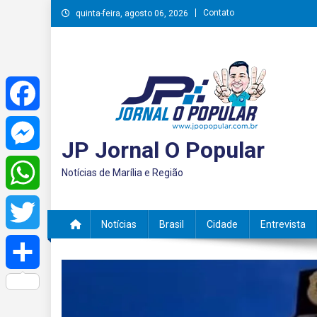
Skip
Contato
quinta-feira, agosto 06, 2026
to
content
Facebook
JP Jornal O Popular
Messenger
Notícias de Marília e Região
WhatsApp
Notícias
Brasil
Cidade
Entrevista
Twitter
Share