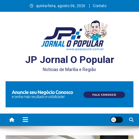
Skip
quinta-feira, agosto 06, 2026
Contato
to
content
JP Jornal O Popular
Notícias de Marília e Região