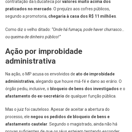
contratação da Educateca por
valores muito acima dos
praticados no mercado
. O prejuízo aos cofres públicos,
segundo a promotoria,
chegaria à casa dos R$ 11 milhões
.
Como diz o velho ditado:
“Onde há fumaça, pode haver churrasco…
ou queima de dinheiro público!”
Ação por improbidade
administrativa
Na ação, o MP acusa os envolvidos de
ato de improbidade
administrativa
, alegando que houve má-fé e dano ao erário. O
órgão pediu, inclusive, o
bloqueio de bens dos investigados
e o
afastamento do ex-secretário
de qualquer função pública.
Mas o juiz foi cauteloso. Apesar de aceitar a abertura do
processo, ele
negou os pedidos de bloqueio de bens e
afastamento cautelar
. Segundo o magistrado, ainda não há
provas suficientes de que os réus estejam tentando esconder