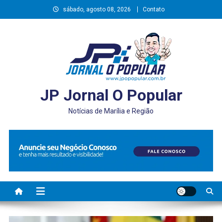
Skip
sábado, agosto 08, 2026
Contato
to
content
JP Jornal O Popular
Notícias de Marília e Região