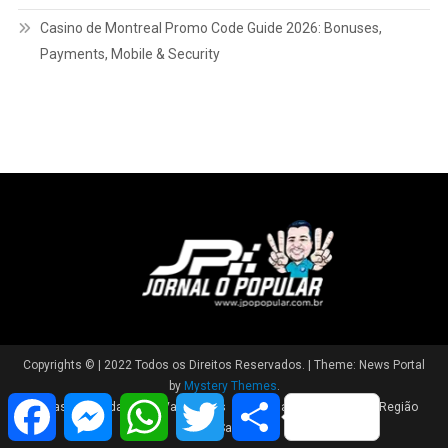
Casino de Montreal Promo Code Guide 2026: Bonuses,
Payments, Mobile & Security
Copyrights © | 2022 Todos os Direitos Reservados.
|
Theme: News Portal
by
Mystery Themes
.
Facebook
Messenger
WhatsApp
Twitter
Share
Brasil
Cidade
Variedades
Polícia
Política
Região
Saúde