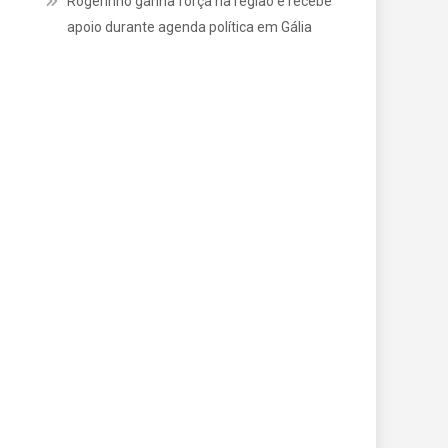
Rogerinho ganha força na região e recebe
apoio durante agenda política em Gália