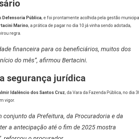
sário
da
Defensoria Pública
, e foi prontamente acolhida pela gestão municipa
rtacini Marino
, a prática de pagar no dia 10 já vinha sendo adotada,
irou regra.
dade financeira para os beneficiários, muitos dos
cio do mês”, afirmou Bertacini.
a segurança jurídica
lmir Idalêncio dos Santos Cruz
, da Vara da Fazenda Pública, no dia 3
m vigor.
m conjunto da Prefeitura, da Procuradoria e da
er a antecipação até o fim de 2025 mostra
”, reforçou o procurador.