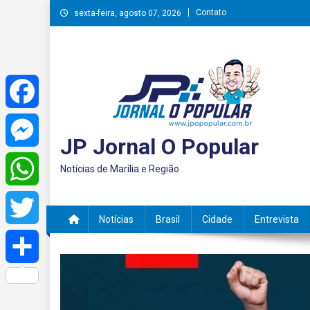
Skip
Contato
sexta-feira, agosto 07, 2026
to
content
Facebook
JP Jornal O Popular
Messenger
Notícias de Marília e Região
WhatsApp
Notícias
Brasil
Cidade
Entrevista
Twitter
Share