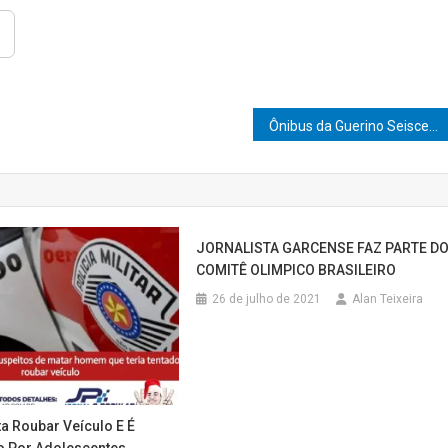
Ônibus da Guerino Seiscento mata funcionário ao invadir alojamento; outra mulher morre em acidente com coletivo em Lins
JORNALISTA GARCENSE FAZ PARTE D
COMITÊ OLIMPICO BRASILEIRO
26 de julho de 2021
Alan Teixeira
 Roubar Veículo E É
 Por Adolescentes