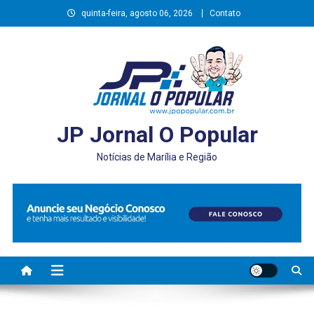
Skip
quinta-feira, agosto 06, 2026
Contato
to
content
JP Jornal O Popular
Notícias de Marília e Região