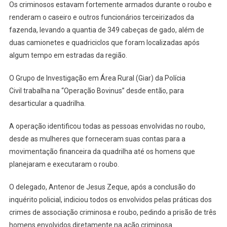
INTERIOR
Os criminosos estavam fortemente armados durante o roubo e
DE
renderam o caseiro e outros funcionários terceirizados da
SP
fazenda, levando a quantia de 349 cabeças de gado, além de
É
duas camionetes e quadriciclos que foram localizadas após
DESARTICULADA
algum tempo em estradas da região.
EM
OPERAÇÃO
O Grupo de Investigação em Área Rural (Giar) da Polícia
Civil trabalha na “Operação Bovinus” desde então, para
desarticular a quadrilha.
A operação identificou todas as pessoas envolvidas no roubo,
desde as mulheres que forneceram suas contas para a
movimentação financeira da quadrilha até os homens que
planejaram e executaram o roubo.
O delegado, Antenor de Jesus Zeque, após a conclusão do
inquérito policial, indiciou todos os envolvidos pelas práticas dos
crimes de associação criminosa e roubo, pedindo a prisão de três
homens envolvidos diretamente na ação criminosa.