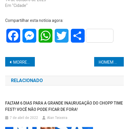
Em "Cidade"
Compartilhar esta notícia agora:
Facebook
Messenger
WhatsApp
Twitter
Share
Navegação
MORRE CRIANÇA DE 1 ANO AFOGADA EM PISCINA DA PRÓPRIA CASA
HOMEM ACUSADO DE MATAR EX-NAMORADA A TIROS É JULGADO EM MARÍLIA
de
RELACIONADO
Post
FALTAM 6 DIAS PARA A GRANDE INAURUGAÇÃO DO CHOPP TIME
FEST! VOCÊ NÃO PODE FICAR DE FORA!
7 de abril de 2022
Alan Teixeira