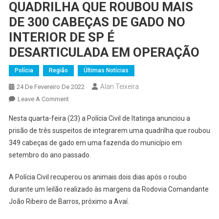
QUADRILHA QUE ROUBOU MAIS
DE 300 CABEÇAS DE GADO NO
INTERIOR DE SP É
DESARTICULADA EM OPERAÇÃO
Polícia
Região
Últimas Notícias
Alan Teixeira
24 De Fevereiro De 2022
On
Leave A Comment
QUADRILHA
Nesta quarta-feira (23) a Polícia Civil de Itatinga anunciou a
QUE
prisão de três suspeitos de integrarem uma quadrilha que roubou
ROUBOU
349 cabeças de gado em uma fazenda do município em
MAIS
setembro do ano passado.
DE
300
A Polícia Civil recuperou os animais dois dias após o roubo
CABEÇAS
DE
durante um leilão realizado às margens da Rodovia Comandante
GADO
João Ribeiro de Barros, próximo a Avaí.
NO