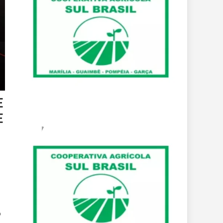
E
E
o