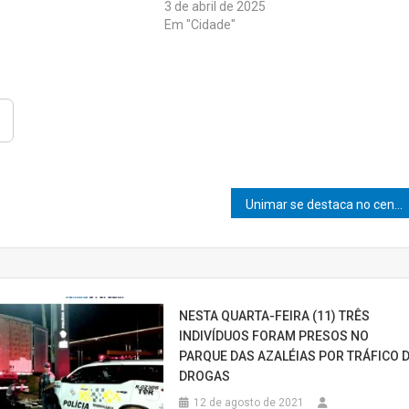
3 de abril de 2025
Em "Cidade"
Unimar se destaca no cenário internacional com a inovação de egressos: vacina para tilápias conquista mercado global
NESTA QUARTA-FEIRA (11) TRÊS
INDIVÍDUOS FORAM PRESOS NO
PARQUE DAS AZALÉIAS POR TRÁFICO 
DROGAS
12 de agosto de 2021