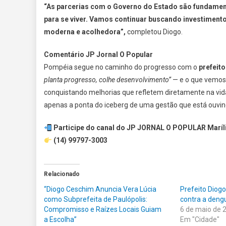
“As parcerias com o Governo do Estado são fundame
para se viver. Vamos continuar buscando investiment
moderna e acolhedora”,
completou Diogo.
Comentário JP Jornal O Popular
Pompéia segue no caminho do progresso com o
prefeit
planta progresso, colhe desenvolvimento”
— e o que vemos 
conquistando melhorias que refletem diretamente na vid
apenas a ponta do iceberg de uma gestão que está ouvin
Participe do canal do JP JORNAL O POPULAR Maríl
(14) 99797-3003
Relacionado
“Diogo Ceschim Anuncia Vera Lúcia
Prefeito Diogo
como Subprefeita de Paulópolis:
contra a den
Compromisso e Raízes Locais Guiam
6 de maio de 
a Escolha”
Em "Cidade"