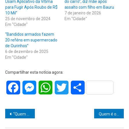
Usam Aplicativo da Vítima
do carro”, diz mãe após
para Fugir Após Roubo de R$
assalto com filho em Bauru
10 Mil”
7 de janeiro de 2026
25 de novembro de 2024
Em "Cidade"
Em "Cidade"
“Bandidos armados fazem
20 reféns em supermercado
de Ourinhos”
6 de dezembro de 2025
Em "Cidade"
Compartilhar esta notícia agora:
Facebook
Messenger
WhatsApp
Twitter
Share
Navegação
“Quem planta vento, colhe tempestade!” – Polícia Militar de Pompéia dá bote certeiro e prende trio com quase 1kg de cocaína no Parque Primavera
Quem é o Pai da Criança? Conflitos e Bate-Boca Marcam Sessão da Câmara Municipal de Marília!
de