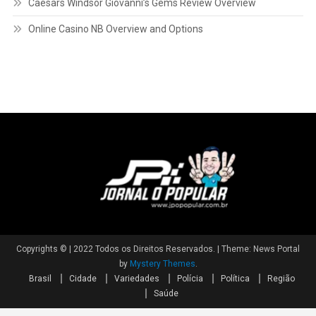
Caesars Windsor Giovanni’s Gems Review Overview
Online Casino NB Overview and Options
Copyrights © | 2022 Todos os Direitos Reservados.
|
Theme: News Portal
by
Mystery Themes
.
Brasil
Cidade
Variedades
Polícia
Política
Região
Saúde