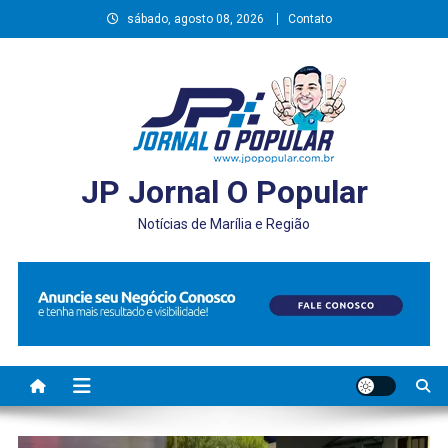
Skip
sábado, agosto 08, 2026
Contato
to
content
JP Jornal O Popular
Notícias de Marília e Região