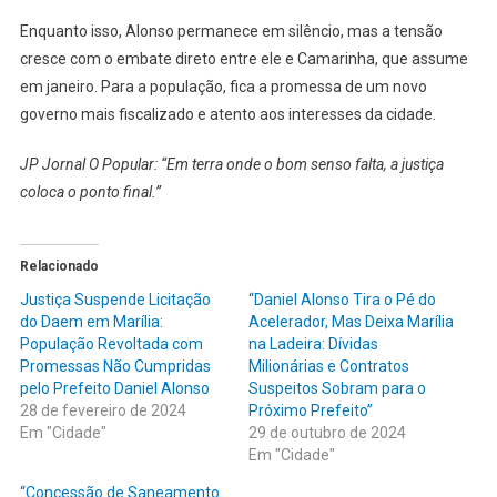
Enquanto isso, Alonso permanece em silêncio, mas a tensão
cresce com o embate direto entre ele e Camarinha, que assume
em janeiro. Para a população, fica a promessa de um novo
governo mais fiscalizado e atento aos interesses da cidade.
JP Jornal O Popular: “Em terra onde o bom senso falta, a justiça
coloca o ponto final.”
Relacionado
Justiça Suspende Licitação
“Daniel Alonso Tira o Pé do
do Daem em Marília:
Acelerador, Mas Deixa Marília
População Revoltada com
na Ladeira: Dívidas
Promessas Não Cumpridas
Milionárias e Contratos
pelo Prefeito Daniel Alonso
Suspeitos Sobram para o
28 de fevereiro de 2024
Próximo Prefeito”
Em "Cidade"
29 de outubro de 2024
Em "Cidade"
“Concessão de Saneamento