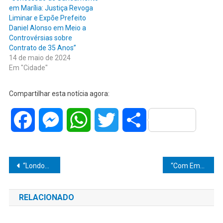
em Marília: Justiça Revoga
Liminar e Expõe Prefeito
Daniel Alonso em Meio a
Controvérsias sobre
Contrato de 35 Anos”
14 de maio de 2024
Em "Cidade"
Compartilhar esta notícia agora:
Facebook
Messenger
WhatsApp
Twitter
Share
Navegação
“London Residence Surpreende: Pegue as Chaves Antes de Terminar de Pagar! Últimas Unidades com Parcelamento em 36 Meses!”
“Com Emoção e Compromisso, Prefeito Eleito Diogo Ceschim Monta Time de Peso e Promete Revolução na Educação em Pompeia!”
de
RELACIONADO
Post