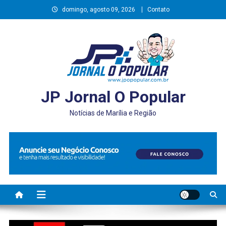
Skip
domingo, agosto 09, 2026
Contato
to
content
JP Jornal O Popular
Notícias de Marília e Região