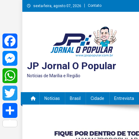
Skip
Contato
sexta-feira, agosto 07, 2026
to
content
Facebook
JP Jornal O Popular
Messenger
Notícias de Marília e Região
WhatsApp
Notícias
Brasil
Cidade
Entrevista
Twitter
Share