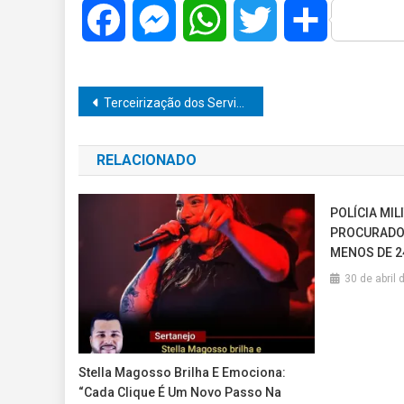
Facebook
Messenger
WhatsApp
Twitter
Share
Navegação
Terceirização dos Serviços de Limpeza em Marília Levanta Preocupações com Custos Exorbitantes
de
RELACIONADO
Post
POLÍCIA MI
PROCURADOS
MENOS DE 2
30 de abril
Stella Magosso Brilha E Emociona:
“Cada Clique É Um Novo Passo Na