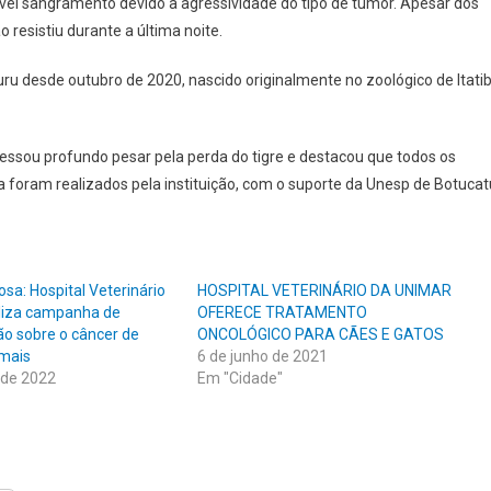
vel sangramento devido à agressividade do tipo de tumor. Apesar dos
 resistiu durante a última noite.
uru desde outubro de 2020, nascido originalmente no zoológico de Itati
ssou profundo pesar pela perda do tigre e destacou que todos os
 foram realizados pela instituição, com o suporte da Unesp de Botucat
sa: Hospital Veterinário
HOSPITAL VETERINÁRIO DA UNIMAR
liza campanha de
OFERECE TRATAMENTO
ão sobre o câncer de
ONCOLÓGICO PARA CÃES E GATOS
mais
6 de junho de 2021
 de 2022
Em "Cidade"