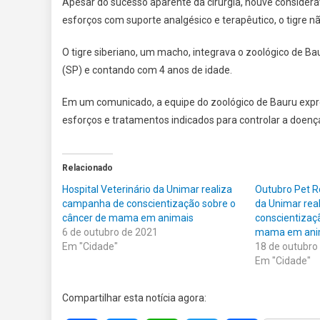
Apesar do sucesso aparente da cirurgia, houve considerá
esforços com suporte analgésico e terapêutico, o tigre não
O tigre siberiano, um macho, integrava o zoológico de Ba
(SP) e contando com 4 anos de idade.
Em um comunicado, a equipe do zoológico de Bauru expre
esforços e tratamentos indicados para controlar a doença
Relacionado
Hospital Veterinário da Unimar realiza
Outubro Pet Ro
campanha de conscientização sobre o
da Unimar rea
câncer de mama em animais
conscientizaç
6 de outubro de 2021
mama em ani
Em "Cidade"
18 de outubro
Em "Cidade"
Compartilhar esta notícia agora: