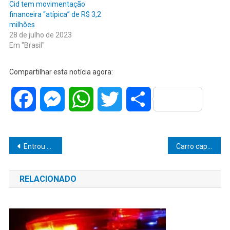
Cid tem movimentação
financeira “atípica” de R$ 3,2
milhões
28 de julho de 2023
Em "Brasil"
Compartilhar esta notícia agora:
Facebook
Messenger
WhatsApp
Twitter
Share
Navegação
Entrou em vigor nesta semana novas regras para fabricação de presunto
Carro capota durante perseguição e cinco são detidos por tráfico de drogas em Marília
de
RELACIONADO
Post