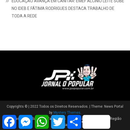
leicht erklärt
Spielbank Berlin Potsdamer Platz Promo: Schritt‑für‑Schritt
Registrierung und Verifikation guide
EDUCAÇÃO AVANÇA EM CANITAR: EMEF ALCÍNIO LEITE SOBE
NO IDEB E FÁTIMA RODRIGUES DESTACA TRABALHO DE
TODA A REDE
Facebook
Messenger
WhatsApp
Twitter
Share