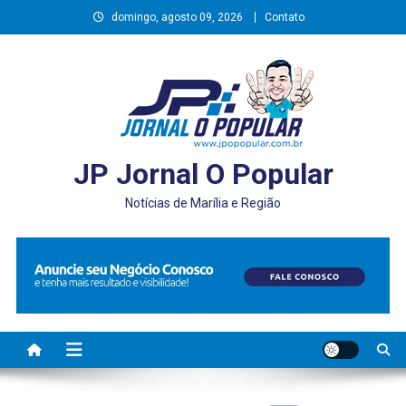
Skip
domingo, agosto 09, 2026
Contato
to
content
JP Jornal O Popular
Notícias de Marília e Região