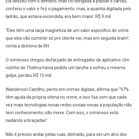
Ela desceu com o dinheiro, mas foi obrigada a passar o cartão,
conferiu o valor e fez o pagamento, mas, a quantia digitada pelo
ladrão, que estava escondida, era bem maior: R$ 9 mil.
“Eles têm uma tarja magnética de um valor específico do crime
que eles vão cometer só pro cliente ver, mas em seguida tiram”,
conta a diretora de RH.
O criminoso chegou disfarçado de entregador de aplicativo. Um
vizinho de Thelma havia pedido um lanche e sofreu o mesmo
golpe, perdeu R$ 10 mil.
Wanderson Castilho, perito em crimes digitais, afirma que “97%
têm ajuda da própria vítima no crime, e isso faz com que cada
vez mais tecnologias novas redes sociais novas a população não
tem conhecimento, não mexe. Com isso, o criminoso está
nadando a braçadas”.
Não é preciso andar pelas ruas, distraído, para ser um alvo dos