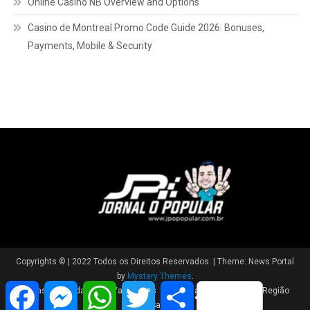
Online Casino NB Overview and Options
Casino de Montreal Promo Code Guide 2026: Bonuses,
Payments, Mobile & Security
Copyrights © | 2022 Todos os Direitos Reservados.
|
Theme: News Portal
by
Mystery Themes
.
Facebook
Messenger
WhatsApp
Twitter
Share
Brasil
Cidade
Variedades
Polícia
Política
Região
Saúde