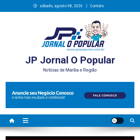
Skip
sábado, agosto 08, 2026
Contato
to
content
JP Jornal O Popular
Notícias de Marília e Região