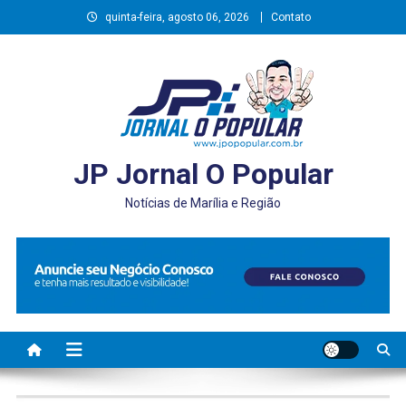
Skip
quinta-feira, agosto 06, 2026
Contato
to
content
JP Jornal O Popular
Notícias de Marília e Região