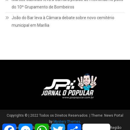
do 10º Grupamento de Bombeiros
João do Bar leva à Câmara debate sobre novo cemitério
municipal em Marília
Copyrights © | 2022 Todos os Direitos Reservados.
|
Theme: News Portal
by
Mystery Themes
.
Facebook
Messenger
WhatsApp
Twitter
Share
Brasil
Cidade
Variedades
Polícia
Política
Região