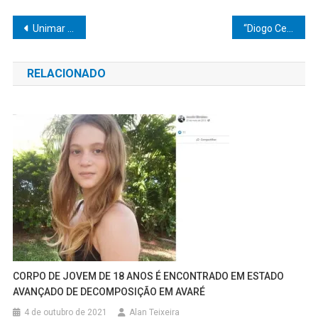
Navegação
Unimar se consolida como referência nacional ao levar a maior delegação de mestrandos e doutorandos ao XXXII CONPEDI
“Diogo Ceschim leva gestão a Paulópolis e transforma live em marco de transparência: governo que mostra, governa melhor”
de
RELACIONADO
Post
CORPO DE JOVEM DE 18 ANOS É ENCONTRADO EM ESTADO
AVANÇADO DE DECOMPOSIÇÃO EM AVARÉ
4 de outubro de 2021
Alan Teixeira