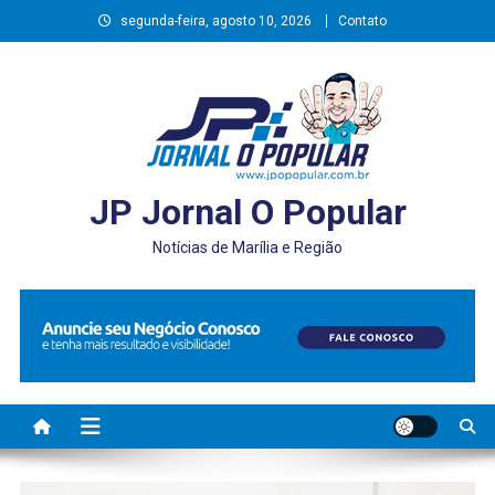
Skip
segunda-feira, agosto 10, 2026
Contato
to
content
JP Jornal O Popular
Notícias de Marília e Região