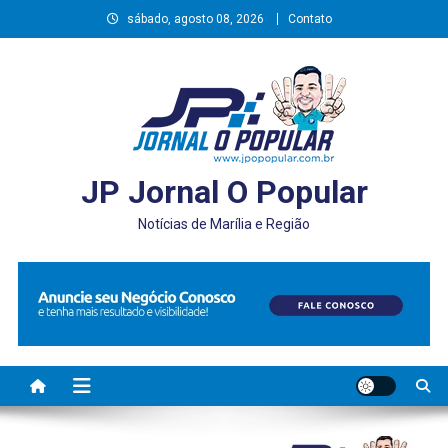
Skip
sábado, agosto 08, 2026
Contato
to
content
JP Jornal O Popular
Notícias de Marília e Região