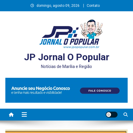
Skip
domingo, agosto 09, 2026
Contato
to
content
JP Jornal O Popular
Notícias de Marília e Região