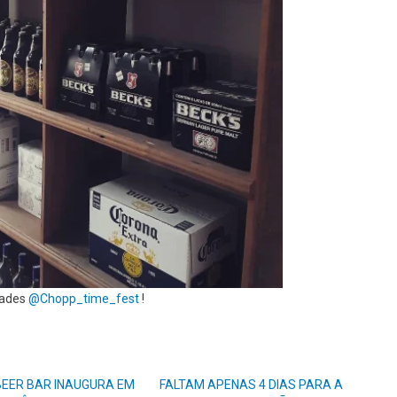
dades
@Chopp_time_fest
!
BEER BAR INAUGURA EM
FALTAM APENAS 4 DIAS PARA A