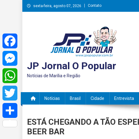
Skip
Contato
sexta-feira, agosto 07, 2026
to
content
Facebook
JP Jornal O Popular
Messenger
Notícias de Marília e Região
WhatsApp
Notícias
Brasil
Cidade
Entrevista
Twitter
ESTÁ CHEGANDO A TÃO ESPE
Share
BEER BAR