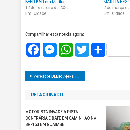
BEER BAR em Marília
MARÍLIA NES
12 de fevereiro de 2022
2 de março de
Em "Cidade"
Em "Cidade"
Compartilhar esta notícia agora:
Facebook
Messenger
WhatsApp
Twitter
Share
Navegação
Vereador Dr.Elio Ajeka Faz Moção de apoio para Associação Canábica Maria Flor
de
RELACIONADO
Post
MOTORISTA INVADE A PISTA
CONTRÁRIA E BATE EM CAMINHÃO NA
BR-153 EM GUAIMBÊ