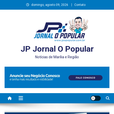
Skip
domingo, agosto 09, 2026
Contato
to
content
JP Jornal O Popular
Notícias de Marília e Região