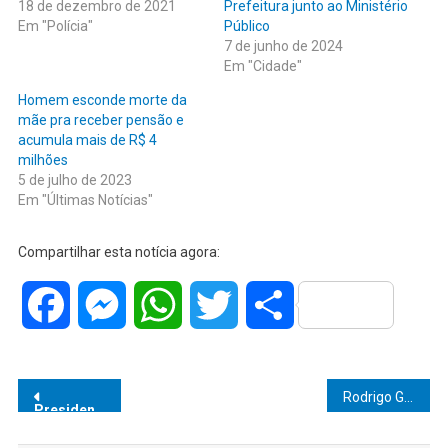
18 de dezembro de 2021
Prefeitura junto ao Ministério
Em "Polícia"
Público
7 de junho de 2024
Em "Cidade"
Homem esconde morte da
mãe pra receber pensão e
acumula mais de R$ 4
milhões
5 de julho de 2023
Em "Últimas Notícias"
Compartilhar esta notícia agora:
Facebook
Messenger
WhatsApp
Twitter
Share
Navegação
Rodrigo Garcia, governador de São Paulo, entrega mais de 27 mil pistolas à PM
Presidente da Caixa deixa cargo após denúncias de assédio sexual
de