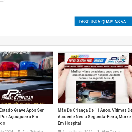
DESCUBRA QUAIS AS VANTAGENS E DESVANTAGENS DOS EMPRÉSTIMOS CONSIGNADOS
stado Grave Após Ser
Mãe De Criança De 11 Anos, Vítimas D
 Por Açougueiro Em
Acidente Nesta Segunda-Feira, Morre
ado
Em Hospital
 de 2024
Alan Teixeira
6 de julho de 2022
Alan Teixeira