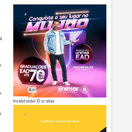
l.
o
e
Invalid slider ID or alias.
r