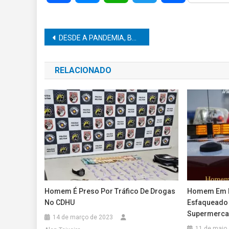
Navegação
DESDE A PANDEMIA, BRASILEIROS GANHARAM PESO E BEBERAM MAIS
de
RELACIONADO
Post
Homem É Preso Por Tráfico De Drogas
Homem Em E
No CDHU
Esfaqueado
Supermerc
14 de março de 2023
11 de maio