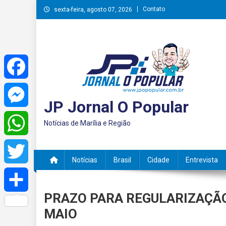
Skip
Contato
sexta-feira, agosto 07, 2026
to
content
Facebook
JP Jornal O Popular
Messenger
Notícias de Marília e Região
WhatsApp
Notícias
Brasil
Cidade
Entrevista
Twitter
PRAZO PARA REGULARIZAÇÃO 
Share
MAIO