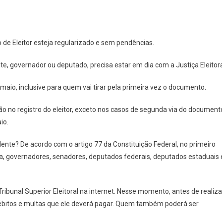
o de Eleitor esteja regularizado e sem pendências.
e, governador ou deputado, precisa estar em dia com a Justiça Eleitora
maio, inclusive para quem vai tirar pela primeira vez o documento.
ção no registro do eleitor, exceto nos casos de segunda via do document
io.
nte? De acordo com o artigo 77 da Constituição Federal, no primeiro
ica, governadores, senadores, deputados federais, deputados estaduais 
Tribunal Superior Eleitoral na internet. Nesse momento, antes de realiza
á débitos e multas que ele deverá pagar. Quem também poderá ser