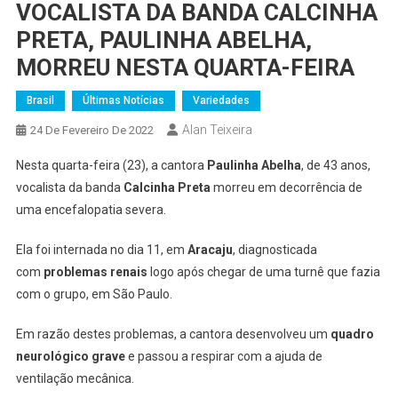
VOCALISTA DA BANDA CALCINHA
PRETA, PAULINHA ABELHA,
MORREU NESTA QUARTA-FEIRA
Brasil
Últimas Notícias
Variedades
Alan Teixeira
24 De Fevereiro De 2022
Nesta quarta-feira (23), a cantora
Paulinha Abelha
, de 43 anos,
vocalista da banda
Calcinha Preta
morreu em decorrência de
uma encefalopatia severa.
Ela foi internada no dia 11, em
Aracaju
, diagnosticada
com
problemas renais
logo após chegar de uma turnê que fazia
com o grupo, em São Paulo.
Em razão destes problemas, a cantora desenvolveu um
quadro
neurológico grave
e passou a respirar com a ajuda de
ventilação mecânica.