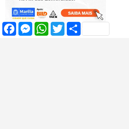
Facebook
Messenger
WhatsApp
Twitter
Share
Grand Casino Portorož aplikacija – koraki registracije in
verifikacije
Aos 25 anos, Gabriela Oliveira fala ao JP Jornal O Popular
sobre carreira, serviço público e os sonhos para o futuro
“Rogerinho tem sido fundamental para nossa cidade”, diz
prefeito de Alvinlândia durante aniversário de 92 anos
Spielbank Bad Oeynhausen Promo – Registrierungsschritte
leicht erklärt
Spielbank Berlin Potsdamer Platz Promo: Schritt‑für‑Schritt