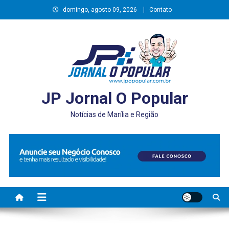
Skip
domingo, agosto 09, 2026
Contato
to
content
JP Jornal O Popular
Notícias de Marília e Região