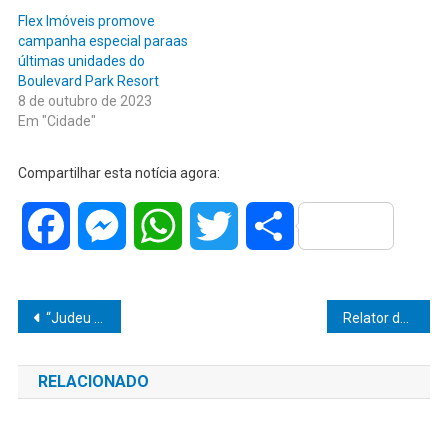
Flex Imóveis promove
campanha especial paraas
últimas unidades do
Boulevard Park Resort
8 de outubro de 2023
Em "Cidade"
Compartilhar esta notícia agora:
Facebook
Messenger
WhatsApp
Twitter
Share
Navegação
“Judeu sem Quipá”: Biografia de Jean Patrick Garcia Baleche conta sua inspiradora trajetória
Relator de projetos do governo estadual, Vinicius Camarinha é entrevistado pelo Jornal da Gazeta e destaca projetos de regularização de dívidas
de
RELACIONADO
Post