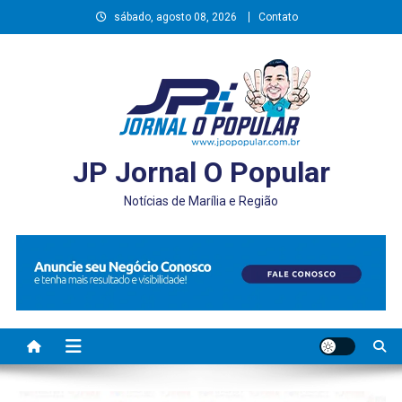
Skip
sábado, agosto 08, 2026
Contato
to
content
JP Jornal O Popular
Notícias de Marília e Região