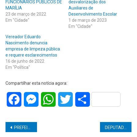
FUNCIONÁRIOS PÚBLICOS DE
desvalorização dos
MARÍLIA
Auxiliares de
23 de março de 2022
Desenvolvimento Escolar
Em "Cidade"
1 de março de 2023
Em "Cidade"
Vereador Eduardo
Nascimento denuncia
empresa de limpeza pública
e requere esclarecimentos
16 de junho de 2022
Em "Política"
Compartilhar esta notícia agora:
Facebook
Messenger
WhatsApp
Twitter
Share
Navegação
PREFEITO MARQUINHO PINHEIRO, DE SÃO PEDRO DO TURVO, COLOCA ILUMINAÇÃO DE LED EM PRAÇAS DO DISTRITO DE ÁGUA SUJA
DEPUTADO DOUGLAS GARCIA CONSEGUE IMPORTANTES CONQUISTAS PARA PORTADORES DE MIELOMENINGOCELE