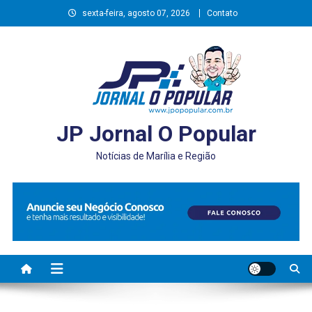
Skip
sexta-feira, agosto 07, 2026
Contato
to
content
JP Jornal O Popular
Notícias de Marília e Região