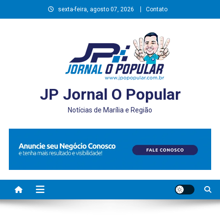
Skip
sexta-feira, agosto 07, 2026
Contato
to
content
JP Jornal O Popular
Notícias de Marília e Região