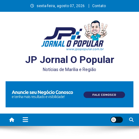
Skip
sexta-feira, agosto 07, 2026
Contato
to
content
JP Jornal O Popular
Notícias de Marília e Região