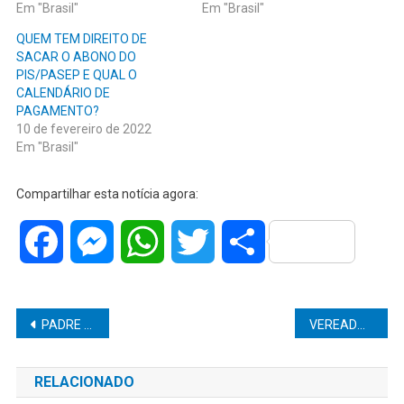
Em "Brasil"
Em "Brasil"
QUEM TEM DIREITO DE
SACAR O ABONO DO
PIS/PASEP E QUAL O
CALENDÁRIO DE
PAGAMENTO?
10 de fevereiro de 2022
Em "Brasil"
Compartilhar esta notícia agora:
Facebook
Messenger
WhatsApp
Twitter
Share
Navegação
PADRE ENVIA VÍDEO PORNOGRÁFICO GAY EM GRUPO DE WHATSAPP DA PARÓQUIA
VEREADOR EDUARDO NASCIMENTO FALA EM SESSÃO DA CÂMARA SOBRE AS PERSEGUIÇÕES SOFRIDAS POR ELE POR PARTE DO PREFEITO DANIEL ALONSO E SEU ASSESSOR ALYSSON, E SOBRE A CONTRATAÇÃO DESNECESSÁRIA DE UMA AUDITORIA DE R$ 400 MIL ENQUANTO A POPULAÇÃO NÃO TEM TESTES PARA COVID NEM LEITOS.
de
RELACIONADO
Post