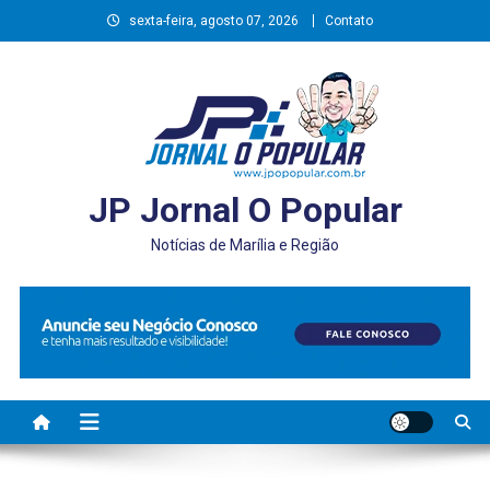
Skip
sexta-feira, agosto 07, 2026
Contato
to
content
JP Jornal O Popular
Notícias de Marília e Região