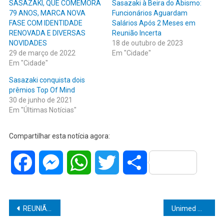
SASAZAKI, QUE COMEMORA
Sasazaki à Beira do Abismo:
79 ANOS, MARCA NOVA
Funcionários Aguardam
FASE COM IDENTIDADE
Salários Após 2 Meses em
RENOVADA E DIVERSAS
Reunião Incerta
NOVIDADES
18 de outubro de 2023
29 de março de 2022
Em "Cidade"
Em "Cidade"
Sasazaki conquista dois
prêmios Top Of Mind
30 de junho de 2021
Em "Últimas Notícias"
Compartilhar esta notícia agora:
Facebook
Messenger
WhatsApp
Twitter
Share
Navegação
REUNIÃO ENTRE SINDIEMPROL E SECRETARIA DE SAÚDE ACONTECEU ESTA SEMANA EM MARILIA
Unimed Marília encerra o mês de Janeiro com avaliação positiva para os atendimentos remotos para pacientes com síndrome gripal.