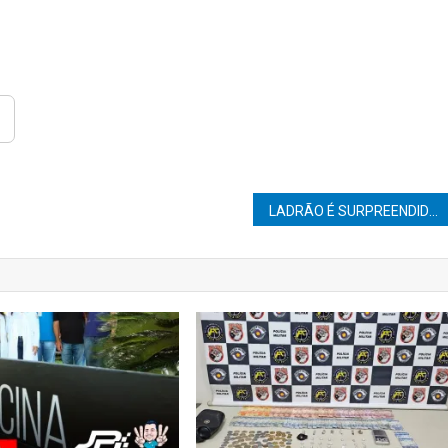
LADRÃO É SURPREENDIDO PELA POLÍCIA AO TENTAR FURTAR CASA EM GARÇA