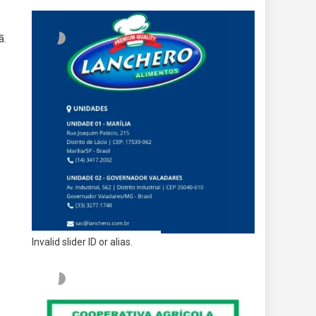
ã.
Invalid slider ID or alias.