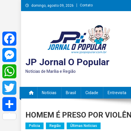
Skip
Contato
domingo, agosto 09, 2026
to
content
Facebook
JP Jornal O Popular
Messenger
Notícias de Marília e Região
WhatsApp
Notícias
Brasil
Cidade
Entrevista
Twitter
HOMEM É PRESO POR VIOLÊN
Share
Polícia
Região
Últimas Notícias