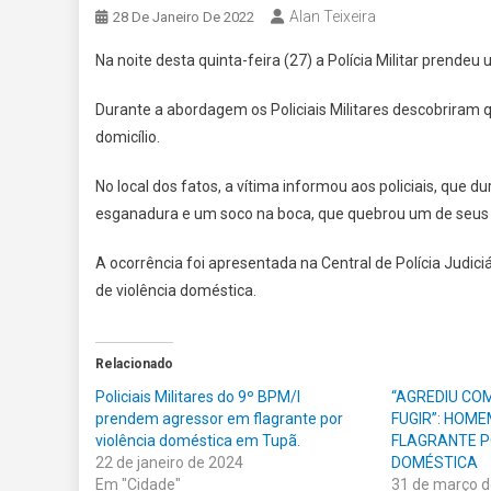
Alan Teixeira
28 De Janeiro De 2022
Na noite desta quinta-feira (27) a Polícia Militar prend
Durante a abordagem os Policiais Militares descobriram q
domicílio.
No local dos fatos, a vítima informou aos policiais, que 
esganadura e um soco na boca, que quebrou um de seus
A ocorrência foi apresentada na Central de Polícia Judici
de violência doméstica.
Relacionado
Policiais Militares do 9º BPM/I
“AGREDIU CO
prendem agressor em flagrante por
FUGIR”: HOME
violência doméstica em Tupã.
FLAGRANTE P
22 de janeiro de 2024
DOMÉSTICA
Em "Cidade"
31 de março 