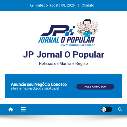
Skip
sábado, agosto 08, 2026
Contato
to
content
JP Jornal O Popular
Notícias de Marília e Região