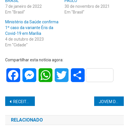
BRASIL
PAULO
7 de janeiro de 2022
30 de novembro de 2021
Em "Brasil"
Em "Brasil"
Ministério da Saúde confirma
1º caso da variante Éris da
Covid-19 em Marília
4 de outubro de 2023
Em "Cidade"
Compartilhar esta notícia agora:
Facebook
Messenger
WhatsApp
Twitter
Share
Navegação
RECEITA FEDERAL ARRECADA R$ 1.8 TRILHÃO EM 2021
JOVEM DE 22 ANOS É PRESO POR FURTO EM GÁLIA
de
RELACIONADO
Post