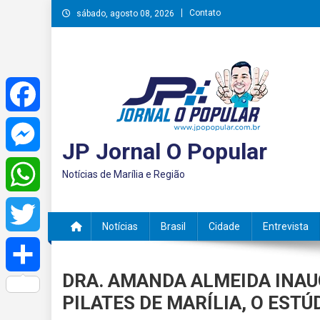
Skip
Contato
sábado, agosto 08, 2026
to
content
Facebook
JP Jornal O Popular
Messenger
Notícias de Marília e Região
WhatsApp
Notícias
Brasil
Cidade
Entrevista
Twitter
DRA. AMANDA ALMEIDA INAU
Share
PILATES DE MARÍLIA, O EST