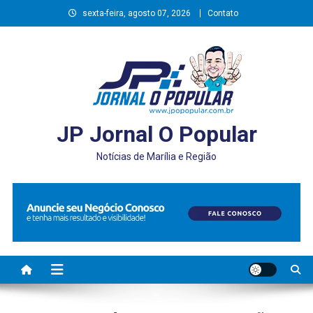
Skip
sexta-feira, agosto 07, 2026
Contato
to
content
JP Jornal O Popular
Notícias de Marília e Região