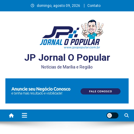
Skip
domingo, agosto 09, 2026
Contato
to
content
JP Jornal O Popular
Notícias de Marília e Região