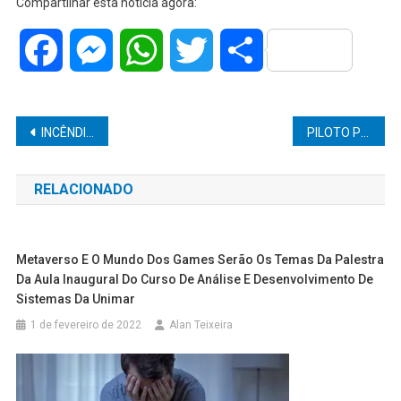
Compartilhar esta notícia agora:
Facebook
Messenger
WhatsApp
Twitter
Share
Navegação
INCÊNDIO DESTRÓI ÔNIBUS DE DOIS ANDARES EM RODOVIA DE DOIS CÓRREGOS
PILOTO PRECISA FAZER POUSO FORÇADO DE AVIÃO EM ESTRADA EM MARÍLIA
de
RELACIONADO
Post
Metaverso E O Mundo Dos Games Serão Os Temas Da Palestra
Da Aula Inaugural Do Curso De Análise E Desenvolvimento De
Sistemas Da Unimar
1 de fevereiro de 2022
Alan Teixeira