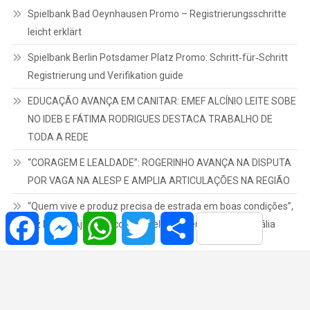
Spielbank Bad Oeynhausen Promo – Registrierungsschritte
leicht erklärt
Spielbank Berlin Potsdamer Platz Promo: Schritt‑für‑Schritt
Registrierung und Verifikation guide
EDUCAÇÃO AVANÇA EM CANITAR: EMEF ALCÍNIO LEITE SOBE
NO IDEB E FÁTIMA RODRIGUES DESTACA TRABALHO DE
TODA A REDE
“CORAGEM E LEALDADE”: ROGERINHO AVANÇA NA DISPUTA
POR VAGA NA ALESP E AMPLIA ARTICULAÇÕES NA REGIÃO
“Quem vive e produz precisa de estrada em boas condições”,
Facebook
Messenger
WhatsApp
Twitter
Share
diz Dr. Elio Ajeka ao cobrar melhorias em Dirceu e Rosália