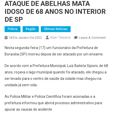
ATAQUE DE ABELHAS MATA
IDOSO DE 68 ANOS NO INTERIOR
DE SP
Polícia
Região
Últimas Notícias
Alan Teixeira
On
18 De Janeiro De 2022
Leave A Comment
ATAQ
Nesta segunda-feira (17) um funcionário da Prefeitura de
DE
Boracéia (SP) morreu depois de ser atacado por um enxame.
ABEL
MATA
De acordo com a Prefeitura Municipal, Luiz Batista Sipioni, de 68
IDOS
anos, roçava o lago municipal quando foi atacado, ele chegou a
DE
ser levado para o centro de saúde da cidade mas chegou na
68
ANOS
unidade já sem vida.
NO
As Polícia Militar e Polícia Científica foram acionadas e a
INTER
DE
prefeitura informou que abrirá processo administrativo para
SP
apurar as causas do acidente.