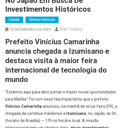
No Japão Em Busca De
Investimentos Históricos
Cidade
Últimas Notícias
Alan Teixeira
10 De Setembro De 2025
Prefeito Vinícius Camarinha
anuncia chegada a Izumisano e
destaca visita à maior feira
internacional de tecnologia do
mundo
“Estamos aqui para abrir portas e trazer novas oportunidades
para Marília.” Foi com essa fala impactante que o prefeito
Vinícius Camarinha
anunciou, na manhã de terça-feira (09), a
chegada da comitiva mariliense a
Izumisano
, no Japão, às 5h
(horário de Brasília) — 17h no horário local. A missão
internacional tem um objetivo claro:
atrair investimentos,