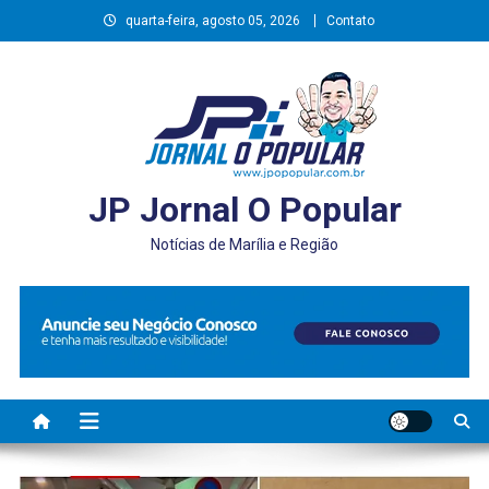
Skip
quarta-feira, agosto 05, 2026
Contato
to
content
JP Jornal O Popular
Notícias de Marília e Região