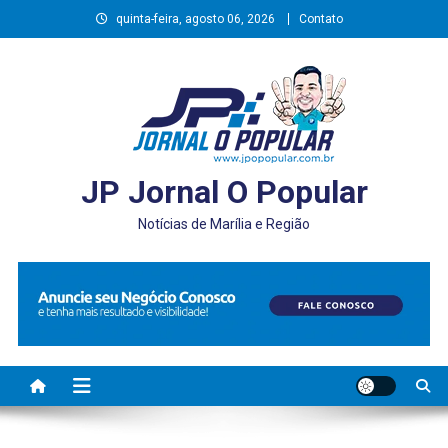
Skip
quinta-feira, agosto 06, 2026
Contato
to
content
JP Jornal O Popular
Notícias de Marília e Região