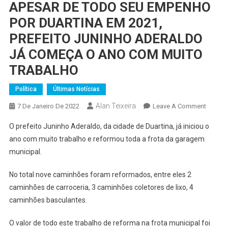
APESAR DE TODO SEU EMPENHO
POR DUARTINA EM 2021,
PREFEITO JUNINHO ADERALDO
JÁ COMEÇA O ANO COM MUITO
TRABALHO
Política
Últimas Notícias
Alan Teixeira
On
7 De Janeiro De 2022
Leave A Comment
APESA
O prefeito Juninho Aderaldo, da cidade de Duartina, já iniciou o
DE
ano com muito trabalho e reformou toda a frota da garagem
TODO
municipal.
SEU
EMPEN
No total nove caminhões foram reformados, entre eles 2
POR
caminhões de carroceria, 3 caminhões coletores de lixo, 4
DUART
EM
caminhões basculantes.
2021,
O valor de todo este trabalho de reforma na frota municipal foi
PREFEI