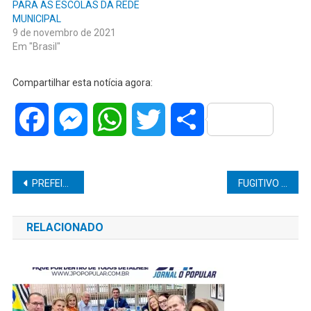
PARA AS ESCOLAS DA REDE
MUNICIPAL
9 de novembro de 2021
Em "Brasil"
Compartilhar esta notícia agora:
Facebook
Messenger
WhatsApp
Twitter
Share
Navegação
PREFEITO TONINHO MAIA, DE GETULINA, REABRE UTAC, ANUNCIA VAGAS DE EMPREGO E PROMOVE 1o PASSEIO CICLÍSTICO DA CIDADE
FUGITIVO DA POLÍCIA É CAPTURADO NA ZONA NORTE DE MARÍLIA
de
RELACIONADO
Post