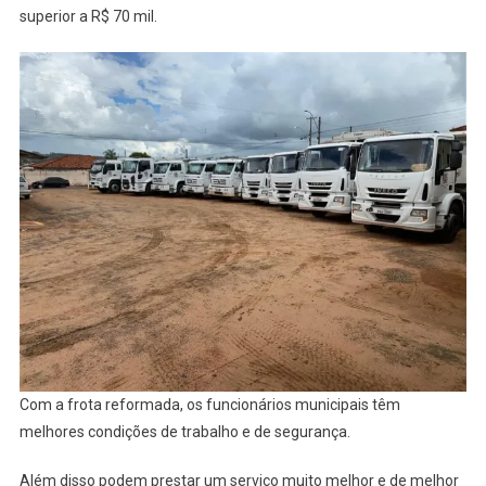
JUNIN
superior a R$ 70 mil.
ADERA
JÁ
COME
O
ANO
COM
MUITO
TRABA
Com a frota reformada, os funcionários municipais têm
melhores condições de trabalho e de segurança.
Além disso podem prestar um serviço muito melhor e de melhor