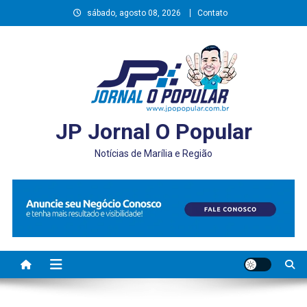
Skip
sábado, agosto 08, 2026
Contato
to
content
JP Jornal O Popular
Notícias de Marília e Região