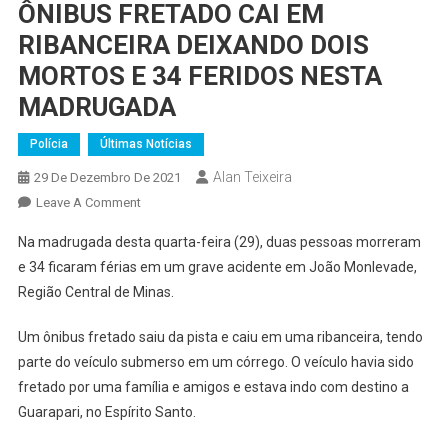
ÔNIBUS FRETADO CAI EM
RIBANCEIRA DEIXANDO DOIS
MORTOS E 34 FERIDOS NESTA
MADRUGADA
Polícia
Últimas Notícias
Alan Teixeira
29 De Dezembro De 2021
On
Leave A Comment
ÔNIBUS
Na madrugada desta quarta-feira (29), duas pessoas morreram
FRETADO
e 34 ficaram férias em um grave acidente em João Monlevade,
CAI
Região Central de Minas.
EM
RIBANCEIRA
Um ônibus fretado saiu da pista e caiu em uma ribanceira, tendo
DEIXANDO
parte do veículo submerso em um córrego. O veículo havia sido
DOIS
MORTOS
fretado por uma família e amigos e estava indo com destino a
E
Guarapari, no Espírito Santo.
34