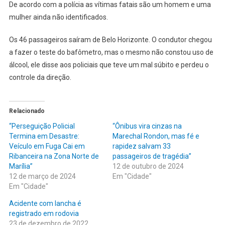
FERIDOS
De acordo com a polícia as vítimas fatais são um homem e uma
NESTA
mulher ainda não identificados.
MADRUGADA
Os 46 passageiros saíram de Belo Horizonte. O condutor chegou
a fazer o teste do bafômetro, mas o mesmo não constou uso de
álcool, ele disse aos policiais que teve um mal súbito e perdeu o
controle da direção.
Relacionado
“Perseguição Policial
“Ônibus vira cinzas na
Termina em Desastre:
Marechal Rondon, mas fé e
Veículo em Fuga Cai em
rapidez salvam 33
Ribanceira na Zona Norte de
passageiros de tragédia”
Marília”
12 de outubro de 2024
12 de março de 2024
Em "Cidade"
Em "Cidade"
Acidente com lancha é
registrado em rodovia
23 de dezembro de 2022