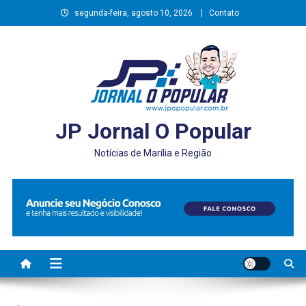
Skip
segunda-feira, agosto 10, 2026
Contato
to
content
JP Jornal O Popular
Notícias de Marília e Região