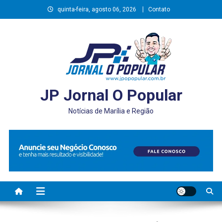
Skip
quinta-feira, agosto 06, 2026
Contato
to
content
JP Jornal O Popular
Notícias de Marília e Região