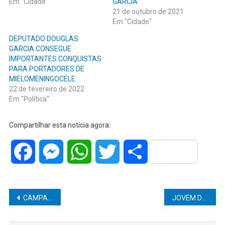
Em "Cidade"
GARCIA
21 de outubro de 2021
Em "Cidade"
DEPUTADO DOUGLAS
GARCIA CONSEGUE
IMPORTANTES CONQUISTAS
PARA PORTADORES DE
MIELOMENINGOCELE
22 de fevereiro de 2022
Em "Política"
Compartilhar esta notícia agora:
Facebook
Messenger
WhatsApp
Twitter
Share
Navegação
CAMPANHA DEZEMBRO VERDE COMBATE ABANDONO DE ANIMAIS
JOVEM DE 21 ANOS É PRESO COM MAIS DE 270 PORÇÕES DE DROGAS
de