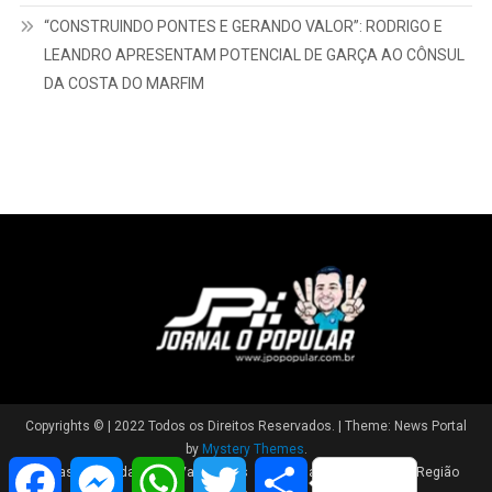
“CONSTRUINDO PONTES E GERANDO VALOR”: RODRIGO E
LEANDRO APRESENTAM POTENCIAL DE GARÇA AO CÔNSUL
DA COSTA DO MARFIM
Copyrights © | 2022 Todos os Direitos Reservados.
|
Theme: News Portal
by
Mystery Themes
.
Facebook
Messenger
WhatsApp
Twitter
Share
Brasil
Cidade
Variedades
Polícia
Política
Região