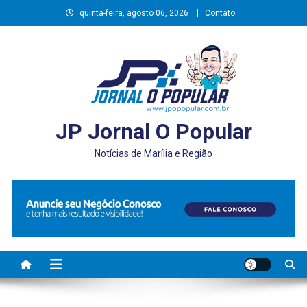
Skip
quinta-feira, agosto 06, 2026
Contato
to
content
JP Jornal O Popular
Notícias de Marília e Região