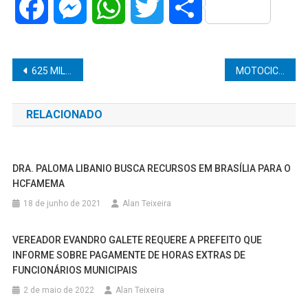
Facebook
Messenger
WhatsApp
Twitter
Share
Navegação
625 MIL PESSOAS DEVEM DEVOLVER O AUXÍLIO EMERGENCIAL
MOTOCICLISTA É PRESO COM DROGAS NO JARDIM CAVALLARI
de
RELACIONADO
Post
DRA. PALOMA LIBANIO BUSCA RECURSOS EM BRASÍLIA PARA O
HCFAMEMA
18 de junho de 2021
Alan Teixeira
VEREADOR EVANDRO GALETE REQUERE A PREFEITO QUE
INFORME SOBRE PAGAMENTE DE HORAS EXTRAS DE
FUNCIONÁRIOS MUNICIPAIS
2 de maio de 2022
Alan Teixeira