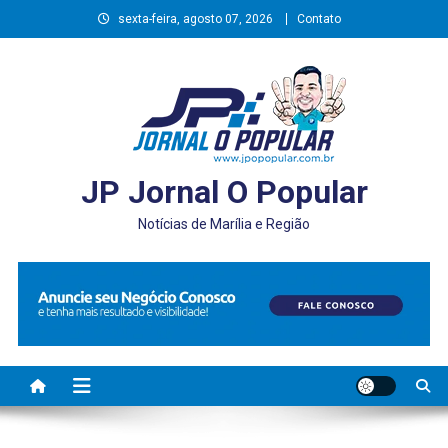
Skip
sexta-feira, agosto 07, 2026
Contato
to
content
JP Jornal O Popular
Notícias de Marília e Região