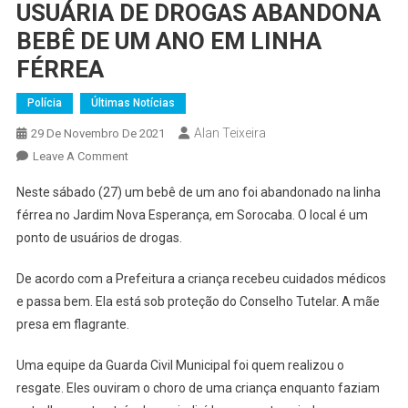
USUÁRIA DE DROGAS ABANDONA
BEBÊ DE UM ANO EM LINHA
FÉRREA
Polícia
Últimas Notícias
Alan Teixeira
29 De Novembro De 2021
On
Leave A Comment
USUÁRIA
Neste sábado (27) um bebê de um ano foi abandonado na linha
DE
férrea no Jardim Nova Esperança, em Sorocaba. O local é um
DROGAS
ponto de usuários de drogas.
ABANDONA
BEBÊ
De acordo com a Prefeitura a criança recebeu cuidados médicos
DE
e passa bem. Ela está sob proteção do Conselho Tutelar. A mãe
UM
ANO
presa em flagrante.
EM
Uma equipe da Guarda Civil Municipal foi quem realizou o
LINHA
FÉRREA
resgate. Eles ouviram o choro de uma criança enquanto faziam