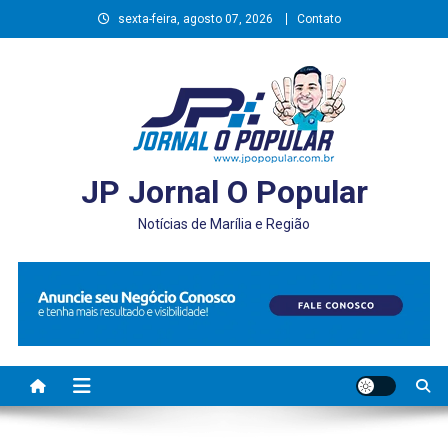
Skip
sexta-feira, agosto 07, 2026
Contato
to
content
JP Jornal O Popular
Notícias de Marília e Região