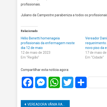
profissionais.
Juliano da Campestre parabeniza a todos os profissionai
Relacionado
Hélio Benetti homenageia
Vereador Dani
profissionais da enfermagem neste
requerimento 
dia 12 de maio
novo piso da 
12 de maio de 2023
17 de maio de
Em "Região"
Em "Cidade"
Compartilhar esta notícia agora:
Facebook
Messenger
WhatsApp
Twitter
Share
Navegação
VEREADORA VÂNIA RAMOS CONSEGUIU ISENÇÃO NA ROTATIVIDADE DE BOLSÕES DE MOTOS NA ‘ZONA AZUL’