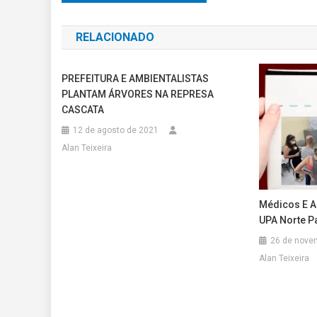
de
RELACIONADO
Post
PREFEITURA E AMBIENTALISTAS
PLANTAM ÁRVORES NA REPRESA
CASCATA
12 de agosto de 2021
Alan Teixeira
Médicos E A
UPA Norte P
26 de nove
Alan Teixeira