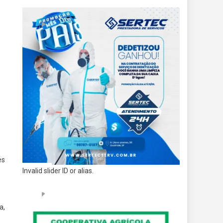
es
Invalid slider ID or alias.
a,