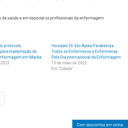
s da saúde e em especial os profissionais da enfermagem.
lo protocola
Vereador Dr. Elio Ajeka Parabeniza
para implantação do
Todos os Enfermeiros e Enfermeiras
enfermagem em Marilia
Pelo Dia internacional da Enfermagem
 2023
13 de maio de 2022
Em "Cidade"
Com descontos em cesta básica, Amigão Supermercados abre às 7h para Black Friday