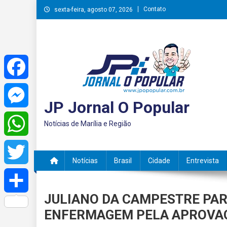
Skip
Contato
sexta-feira, agosto 07, 2026
to
content
Facebook
JP Jornal O Popular
Messenger
Notícias de Marília e Região
WhatsApp
Notícias
Brasil
Cidade
Entrevista
Twitter
JULIANO DA CAMPESTRE PAR
Share
ENFERMAGEM PELA APROVAÇ