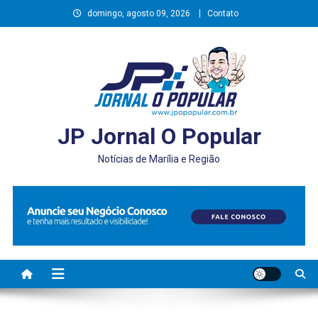
Skip
domingo, agosto 09, 2026
Contato
to
content
JP Jornal O Popular
Notícias de Marília e Região