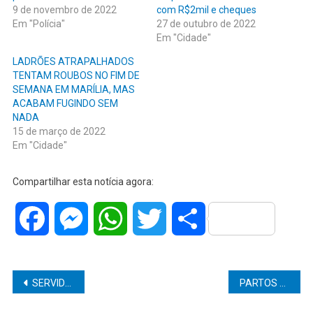
9 de novembro de 2022
com R$2mil e cheques
Em "Polícia"
27 de outubro de 2022
Em "Cidade"
LADRÕES ATRAPALHADOS
TENTAM ROUBOS NO FIM DE
SEMANA EM MARÍLIA, MAS
ACABAM FUGINDO SEM
NADA
15 de março de 2022
Em "Cidade"
Compartilhar esta notícia agora:
Facebook
Messenger
WhatsApp
Twitter
Share
Navegação
SERVIDORES FAZEM LIVE, PASSEADA E MOBILIZAÇÃO NA CÂMARA MUNICIPAL
PARTOS PREMATUROS FORAM UMA DAS CONSEQUÊNCIAS DA COVID-19.
de