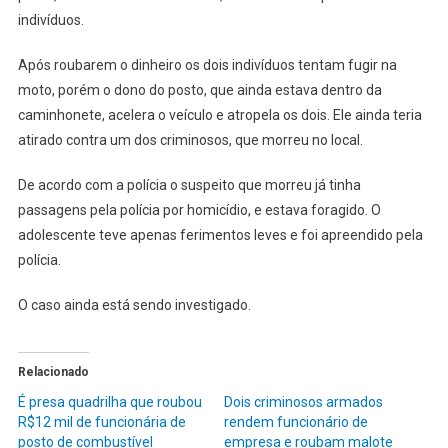
MALO
indivíduos.
DE
R$
Após roubarem o dinheiro os dois indivíduos tentam fugir na
40
moto, porém o dono do posto, que ainda estava dentro da
MIL
caminhonete, acelera o veículo e atropela os dois. Ele ainda teria
E
atirado contra um dos criminosos, que morreu no local.
ATIRA
EM
De acordo com a polícia o suspeito que morreu já tinha
UM
passagens pela polícia por homicídio, e estava foragido. O
DELE
adolescente teve apenas ferimentos leves e foi apreendido pela
polícia.
O caso ainda está sendo investigado.
Relacionado
É presa quadrilha que roubou
Dois criminosos armados
R$12 mil de funcionária de
rendem funcionário de
posto de combustível
empresa e roubam malote