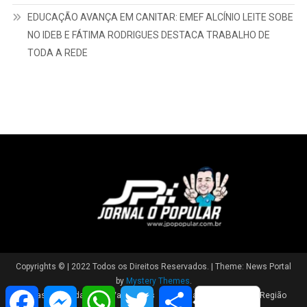
EDUCAÇÃO AVANÇA EM CANITAR: EMEF ALCÍNIO LEITE SOBE
NO IDEB E FÁTIMA RODRIGUES DESTACA TRABALHO DE
TODA A REDE
Copyrights © | 2022 Todos os Direitos Reservados.
|
Theme: News Portal
by
Mystery Themes
.
Facebook
Messenger
WhatsApp
Twitter
Share
Brasil
Cidade
Variedades
Polícia
Política
Região