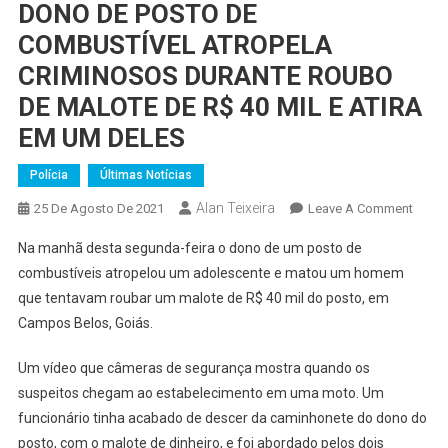
DONO DE POSTO DE
COMBUSTÍVEL ATROPELA
CRIMINOSOS DURANTE ROUBO
DE MALOTE DE R$ 40 MIL E ATIRA
EM UM DELES
Polícia
Últimas Notícias
Alan Teixeira
On
25 De Agosto De 2021
Leave A Comment
DONO
Na manhã desta segunda-feira o dono de um posto de
DE
combustíveis atropelou um adolescente e matou um homem
POST
que tentavam roubar um malote de R$ 40 mil do posto, em
DE
Campos Belos, Goiás.
COMB
ATRO
Um vídeo que câmeras de segurança mostra quando os
CRIM
DURA
suspeitos chegam ao estabelecimento em uma moto. Um
ROUB
funcionário tinha acabado de descer da caminhonete do dono do
DE
posto, com o malote de dinheiro, e foi abordado pelos dois