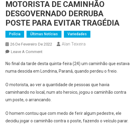
MOTORISTA DE CAMINHÃO
DESGOVERNADO DERRUBA
POSTE PARA EVITAR TRAGÉDIA
Polícia
Últimas Notícias
Variedades
Alan Teixeira
26 De Fevereiro De 2022
On
Leave A Comment
MOTORISTA
No final da tarde desta quinta-feira (24) um caminhão que estava
DE
numa descida em Londrina, Paraná, quando perdeu o freio.
CAMINHÃO
DESGOVERNADO
O motorista, ao ver a quantidade de pessoas que havia
DERRUBA
caminhando no local, num ato heroico, jogou o caminhão contra
POSTE
um poste, o arrancando.
PARA
EVITAR
O homem contou que com medo de ferir algum pedestre, ele
TRAGÉDIA
decidiu jogar o caminhão contra o poste, fazendo o veículo parar.