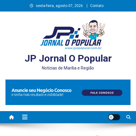
Skip
sexta-feira, agosto 07, 2026
Contato
to
content
JP Jornal O Popular
Notícias de Marília e Região