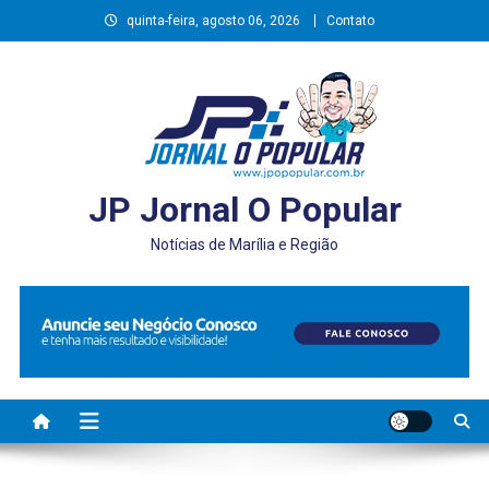
Skip
quinta-feira, agosto 06, 2026
Contato
to
content
JP Jornal O Popular
Notícias de Marília e Região