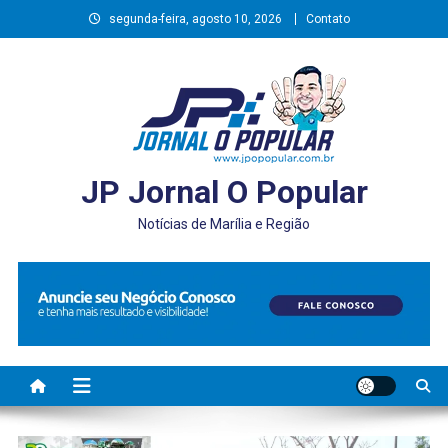
Skip
segunda-feira, agosto 10, 2026
Contato
to
content
JP Jornal O Popular
Notícias de Marília e Região