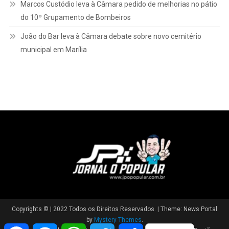
Marcos Custódio leva à Câmara pedido de melhorias no pátio
do 10º Grupamento de Bombeiros
João do Bar leva à Câmara debate sobre novo cemitério
municipal em Marília
Copyrights © | 2022 Todos os Direitos Reservados.
|
Theme: News Portal
by
Mystery Themes
.
Facebook
Messenger
WhatsApp
Twitter
Share